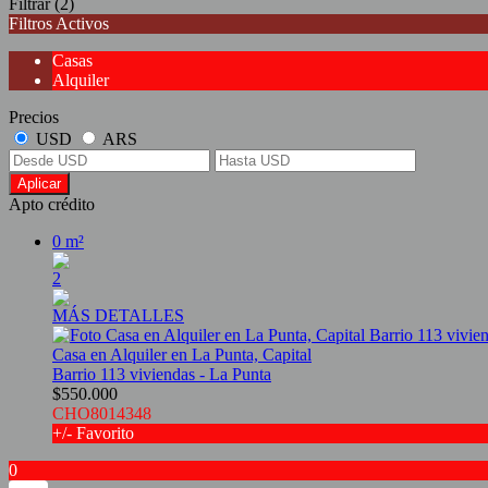
Filtrar
(2)
Filtros Activos
Casas
Alquiler
Precios
USD
ARS
Aplicar
Apto crédito
0 m²
2
MÁS DETALLES
Casa en Alquiler en La Punta, Capital
Barrio 113 viviendas - La Punta
$550.000
CHO8014348
+/- Favorito
0