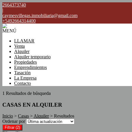
2664373740
|
caymesvillegas.inmobiliaria@gmail.com
+5492664314400
MENÚ
LLAMAR
Venta
Alquiler
Alquiler temporario
Propiedades
Emprendimientos
Tasación
La Empresa
Contacto
1 Resultados de búsqueda
CASAS EN ALQUILER
Inicio
>
Casas
>
Alquiler
> Resultados
Ordenar por
Filtrar
(2)